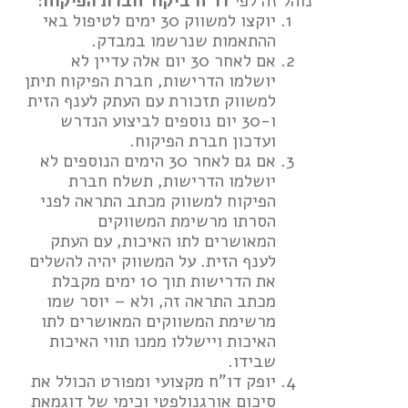
נוהל זה לפי
דו”ח ביקור חברת הפיקוח
:
יוקצו למשווק 30 ימים לטיפול באי
ההתאמות שנרשמו במבדק.
אם לאחר 30 יום אלה עדיין לא
יושלמו הדרישות, חברת הפיקוח תיתן
למשווק תזכורת עם העתק לענף הזית
ו-30 יום נוספים לביצוע הנדרש
ועדכון חברת הפיקוח.
אם גם לאחר 30 הימים הנוספים לא
יושלמו הדרישות, תשלח חברת
הפיקוח למשווק מכתב התראה לפני
הסרתו מרשימת המשווקים
המאושרים לתו האיכות, עם העתק
לענף הזית. על המשווק יהיה להשלים
את הדרישות תוך 10 ימים מקבלת
מכתב התראה זה, ולא – יוסר שמו
מרשימת המשווקים המאושרים לתו
האיכות ויישללו ממנו תווי האיכות
שבידו.
יופק דו”ח מקצועי ומפורט הכולל את
סיכום אורגנולפטי וכימי של דוגמאת