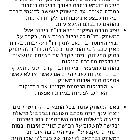
תילקח דוגמא נוספת לצורך בדיקות נוספות
במידת הצורך. על המשווק לאפשר לדוגמי חברת
הפיקוח לבצע את עבודתם ולקחת דגימות
בהתאם להבנתם המקצועית.
נציג חברת הפיקוח ימלא דו”ח ביקור אצל
המשווק. דו”ח זה יכלול כמות שמן, בקרה על
תנאי האחסון בהתאם לתקן דו”ח עקיבות, בקרת
מאזן טכנולוגי והתרשמות כללית. דו”ח זה יתויק
בתיק המשווק. ניתן לקבל את רשימת הנושאים
הנבדקים מחברת הפיקוח.
בהתאם לממצאי הפיקוח ובדיקות השמן, תמליץ
חברת הפיקוח לענף הזית אם לאשר או לא לאשר
אספקת תווי איכות למשווק.
הבדיקות הכימיות יקדימו את הבדיקות
האורגנולפטיות במידת האפשר.
באם המשווק עומד בכל התנאים והקריטריונים,
יוציא ענף הזית מכתב תשובה ובמקביל תישלח
דרישה לתשלום אגרת השתתפות בתו האיכות
ובקשה לתשלום על רכישת תוויות איכות. כמות
התוויות תיקבע ע”י ענף הזית בתיאום עם
המשווק ובהתאם לאישור של מגדל/י שמן הזית