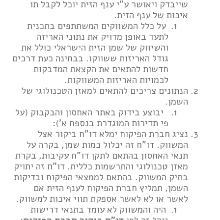
שייבדק ויאושר ע”י ענף הזית יוכל לקבל תו
איכות של ענף הזית.
על כלל המשווקים המשתתפים בתכנית
לתעד באופן מדויק את נתוני האריזה
והשיווק של שמן הזית הישראלי כולל את
גודל האריזות ששווקו. בבחינה כעת דרכים
חדשות להתאים את הקצאת המדבקות
לכמויות האריזות המשווקות.
הנתונים צריכים להתאים למאזן הטכנולוגי של
השמן.
יבוצע בידוק באתר האחסון והבקבוק (על
פי תדירות המוגדרת בנספח א’):
נציג חברת הפיקוח ימלא דו”ח ביקור אצל
המשווק. דו”ח זה יכלול כמות שמן, בקרה על
תנאי האחסון בהתאם לתקן דו”ח עקיבות, בקרת
מאזן טכנולוגי והתרשמות כללית. דו”ח זה יתויק
בתיק המשווק. בהתאם לממצאי הפיקוח ובדיקות
השמן, תמליץ חברת הפיקוח לענף הזית אם
לאשר או לא לאשר אספקת תווי איכות למשווק.
היה והמשווק לא עומד בתנאי דרישות