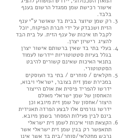
המאזן הטכנולוגי, יידרש המשווק להציג
אישור רכישת שמן ממגדל הרשום בענף
בלבד.
רק שמן שיוצר בבית בד שאושר ע”י ענף
הזית ושנבדק על ידי חברת הפיקוח, יוכל
לקבל תו איכות של ענף הזית. על בית הבד
להציג רישיון יצרן.
בעלי בתי בד שאין ברשותם אישור יצרן
בגלל בעיות סטטוטוריות יידרשו לעמוד
בתנאי האיכות שאינם קשורים להיבט
הסטטוטורי.
חקלאים / סוחרים / בתי בד העוסקים
במכירת שמן זית בצובר, ישראלי ויבוא,
ידרשו להפריד פיסית את אולם הייצור
והאחסון של שמן ישראלי מאולם
היצור/אחסון של שמן זית מיובא וכן
ידרשו גורמים אלו לבצע הפרדה תאגידית
בינם לבין פעילות המסחר בשמן מיובא.
הקצאת תווי איכות לשמן זית ישראלי
תתאפשר רק בגין שמן זית ישראלי אשר
נרכש מחקלאי/סוחר/בית בד אשר אינו