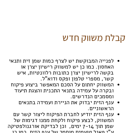
קבלת משווק חדש
לפנייה המבוקשת יש לצרף כמות שמן זית ותנאי
האחסון. כמו כן יש למשווק רישיון יצרן או
בקשה לרישיון יצרן כתובות רלוונטיות, איש
קשר, מספרי טלפון ופקס ודוא”ל.
המשווק יחתום על הסכם המאפשר ביצוע פיקוח
ובקרה על עמידה בתנאי התכנית והצגת תיעוד
ומסמכים הנדרשים.
ענף הזית יבדוק את הניירת ועמידה בתנאים
הראשוניים.
ענף הזית יודיע לחברת הפיקוח ליצור קשר עם
המשווק, לבצע פיקוח ולקחת ממנו דגימות של
שמן תוך 7-14 ימים, וכן לבדיקת אורגנולפטיקה
ע”י פאנל טועמים מוסמך של ענף הזית. כמו כן