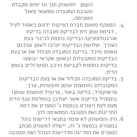
השמן למשווק תוך 10 ימים מקבלת
תשובת המעבדה וממצאי פאנל
הטעימה,.
המפקח מטעם חברת הפיקוח ידגום כאמור לעיל
, דגימת שמן זית לבדיקת מעבדה בדיקת
אורגנולפטיקה ובדיקה נוספת לגיבוי בעת
הצורך. שלושת הבדיקות יערכו לשמן שנדגם
מאותו מיכל
. בדיקת המעבדה תכלול את ארבעת
הבדיקות המקובלות ובאופן אקראי יבוצעו
בדיקות נוספות לקביעת הרכב הסטרולים בשמן
הזית.
בדיקת המעבדה תכלול את ארבעת הבדיקות
המקובלות (חומצות שומן חופשיות, ערך
פראוקסיד, בליעה באור, פרופיל חומצות שומן)
בתמהיל בדיקות אשר יעודכן בהחלטת ענף הזית
מעת לעת ויפורט בנספח ג’ המפרט את רמת
החריגות ואת התגובה המתאימה להן.
היה והמשווק לא עומד בתנאי דרישות נוהל
כמפורט בנספח ג’ זה, יישלח למשווק מכתב
המפרט את החריגה מדרישות הנוהל ואת התגובה