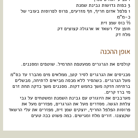
3 כפות גדושות גבינת שמנת
1 פלפל אדום חריף, חף מזרעים, פרוס לפרוסות בעובי של
כ-מ”מ
⅓ כוס שמן זית
חופן עלי רשאד או ארגולה קצוצים דק
מלח דק
אופן ההכנה
קולפים את הגרגרים ממעטפת התרמיל. שוטפים ומסננים.
מכניסים את הגרגרים לסיר קטן, ממלאים מים מהברז עד כס”מ
מעל הגרגרים. כשהסיר ללא מכסה מביאים לרתיחה, מבשלים
ברתיחה חזקה משך כחמש דקות. מסננים משך כדקה תחת זרם
מי ברז קרים.
מערבבים את היוגורט עם גבינת השמנת ומשטחים על גבי
צלחת הגשה. מסדרים מעל את הגרגרים, מפזרים מעל את
פרוסות הפלפל החריף, יוצקים שמן זית, מפזרים את עלי הרשאד
שקצצנו. זורים מלח ומגישים. כמה פשוט ככה טעים