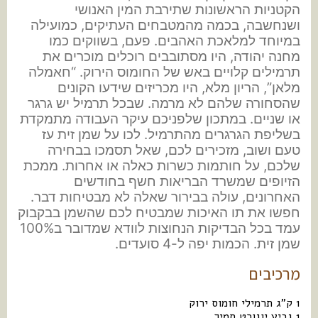
הקטניות הראשונות שתירבת המין האנושי
ושנחשבה, בכמה מהמטבחים העתיקים, כמועילה
במיוחד למלאכת האהבים. פעם, בשווקים כמו
מחנה יהודה, היו מסתובבים רוכלים מוכרים את
תרמילים קלויים באש של החומוס הירוק. “חאמלה
מלאן”, הריון מלא, היו מכריזים שידעו הקונים
שהסחורה שלהם לא מרמה. שבכל תרמיל יש גרגר
או שניים. במתכון שלפניכם עיקר העבודה מתמקדת
בשליפת הגרגרים מהתרמיל. לכו על שמן זית עז
טעם ושוב, מזכירים לכם, שאל תסמכו בבחירה
שלכם, על חותמות כשרות כאלה או אחרות. ממכת
הזיופים שמשרד הבריאות חשף בחודשים
האחרונים, עולה בבירור שאלה לא מבטיחות דבר.
חפשו את תו האיכות שמבטיח לכם שהשמן בבקבוק
עמד בכל הבדיקות הנחוצות לוודא שמדובר ב100%
שמן זית. הכמות יפה ל-4 סועדים.
מרכיבים
1 ק”ג תרמילי חומוס ירוק
1 גביע יוגורט סמיך